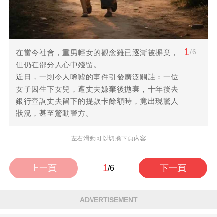
1
/6
在當今社會，重男輕女的觀念雖已逐漸被摒棄，
但仍在部分人心中殘留。
近日，一則令人唏噓的事件引發廣泛關註：一位
女子因生下女兒，遭丈夫嫌棄後拋棄，十年後去
銀行查詢丈夫留下的提款卡餘額時，竟出現驚人
狀況，甚至驚動警方。
左右滑動可以切換下頁內容
1
上一頁
下一頁
/6
ADVERTISEMENT