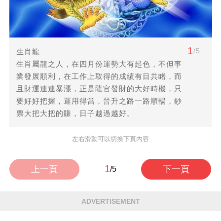
1
/5
生肖龍
生肖屬龍之人，在四月份運勢大有起色，不但事
業發展順利，在工作上取得的成績有目共睹，而
且財運連連暴漲，正是陞官發財的大好時機，只
要好好把握，運用得當，晉升之路一路順暢，鈔
票大把大把的賺，日子越過越好。
左右滑動可以切換下頁內容
1
上一頁
下一頁
/5
ADVERTISEMENT