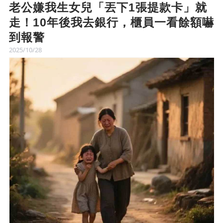
老公嫌我生女兒「丟下1張提款卡」就
走！10年後我去銀行，櫃員一看餘額嚇
到報警
2025/10/28