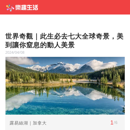
世界奇觀｜此生必去七大全球奇景，美
到讓你窒息的動人美景
2024/04/08
1
/6
露易絲湖｜加拿大