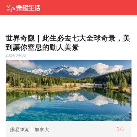
世界奇觀｜此生必去七大全球奇景，美
到讓你窒息的動人美景
2024/04/08
1
/6
露易絲湖｜加拿大