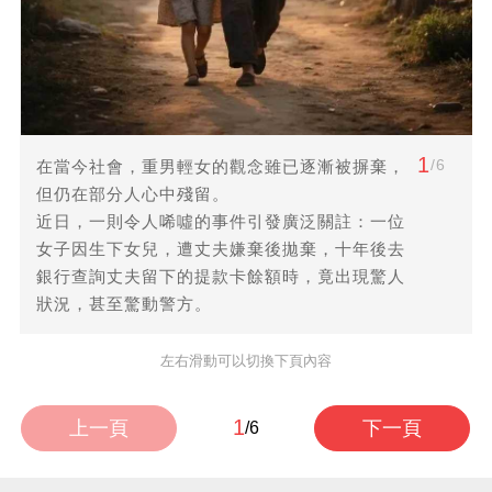
1
/6
在當今社會，重男輕女的觀念雖已逐漸被摒棄，
但仍在部分人心中殘留。
近日，一則令人唏噓的事件引發廣泛關註：一位
女子因生下女兒，遭丈夫嫌棄後拋棄，十年後去
銀行查詢丈夫留下的提款卡餘額時，竟出現驚人
狀況，甚至驚動警方。
左右滑動可以切換下頁內容
1
上一頁
下一頁
/6