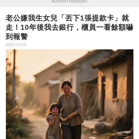
ADVERTISEMENT
老公嫌我生女兒「丟下1張提款卡」就
走！10年後我去銀行，櫃員一看餘額嚇
到報警
2025/10/28