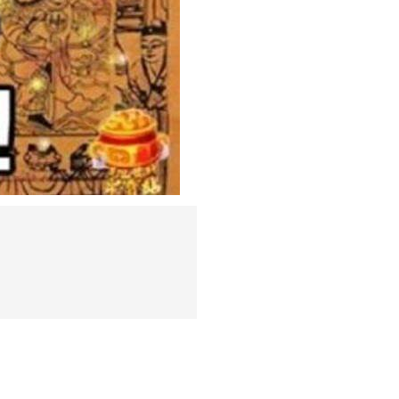
屬于猴的人，進入了4月
在職務上面，猴子們的工
請不要著急，職位變動了
當業績不斷增加，個人的
當家業興旺起來，會將財
只要財運不斷爆發出來，