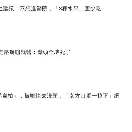
生建議：不想進醫院，「3種水果」宜少吃
 走路掰咖就醫：骨頭全壞死了
梯自拍」，被嗆快去洗頭，「女方口罩一拉下」網