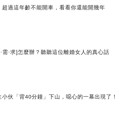
，超過這年齡不能開車，看看你還能開幾年
理·需·求]怎麼辦？聽聽這位離婚女人的真心話
生小伙「背40分鐘」下山，噁心的一幕出現了！