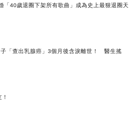
結婚「40歲退圈下架所有歌曲」成為史上最狠退圈天
女子「查出乳腺癌」3個月後含淚離世！ 醫生搖
友！